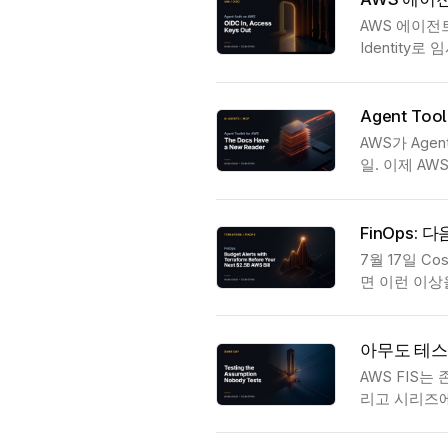
AWS 에이전트에
Identity
Agent To
AWS가 Age
일. 이제 A
FinOps:
7월 17일 C
면 이런 이상
아무도 테스
AWS FIS는
리고 시리즈에